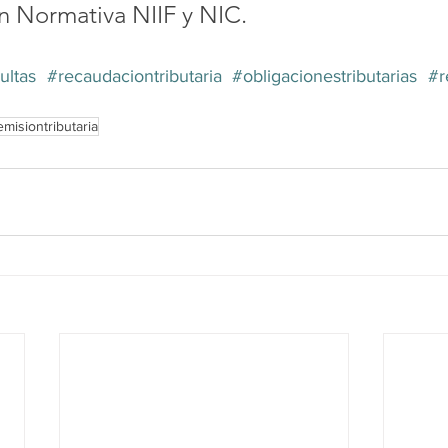
n Normativa NIIF y NIC.
ultas
#recaudaciontributaria
#obligacionestributarias
#r
emisiontributaria