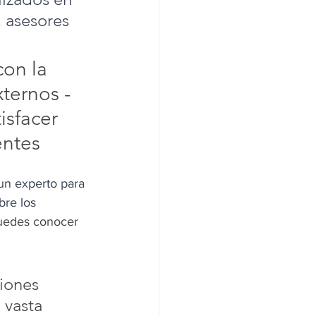
 asesores 
con la 
ternos - 
isfacer 
entes
 un experto para 
bre los 
uedes conocer 
iones 
vasta 