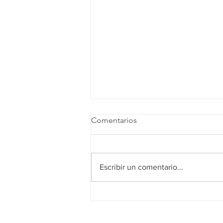
Comentarios
Escribir un comentario...
Remisión de multas e
intereses con la nueva Ley de
Integridad Pública