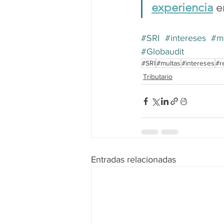
experiencia
 e
#SRI
#intereses
#m
#Globaudit
#SRI
#multas
#intereses
#r
Tributario
Entradas relacionadas