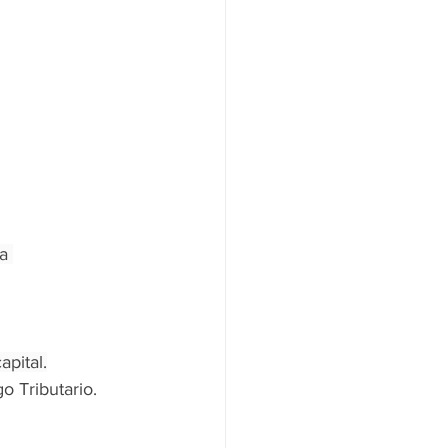
a 
apital.
o Tributario.