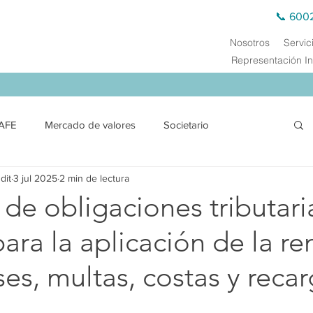
📞 600
Nosotros
Servic
Representación In
AFE
Mercado de valores
Societario
dit
3 jul 2025
2 min de lectura
ción
Financiero y SEPS
Comercio exterior
de obligaciones tributari
ra la aplicación de la re
Derecho Público
Energía Eléctrica
Energética
ses, multas, costas y reca
s de Transferencia
Auditoría Externa
Capacitación