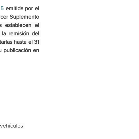
15
emitida 
por el 
rcer Suplemento 
s establecen el 
la remisión del 
rias hasta el 31 
u publicación en 
vehículos 