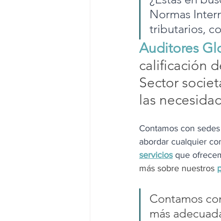
Normas Intern
tributarios, 
Auditores Gl
calificación 
d
Sector societ
las necesidad
Contamos con sedes 
abordar cualquier con
servicios
que ofrece
más sobre nuestros 
p
Contamos con 
más adecuada