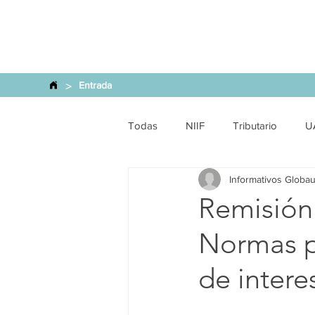
>
Entrada
Todas
NIIF
Tributario
U
Informativos Globau
Laboral - Seg. Social
Produc
Remisión 
Normas pa
Jurídico
Medio Ambiente
de intere
SCVS
Financiero
Precio