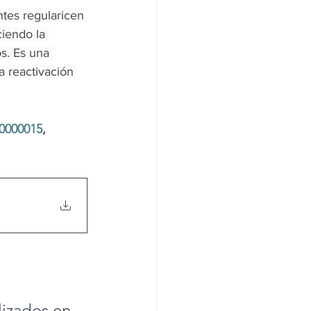
tes regularicen 
ciendo la 
s. Es una 
a reactivación 
000015
, 
lizados en 