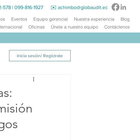
2-578
|
099-816-1927‬ ✉️
achimbo@globaudit.ec
ios
Eventos
Equipo gerencial
Nuestra experiencia
Blog
ternacional
Oficinas
Únete a nuestro equipo
Contáctenos
Inicia sesión/ Regístrate
as:
misión
rgos