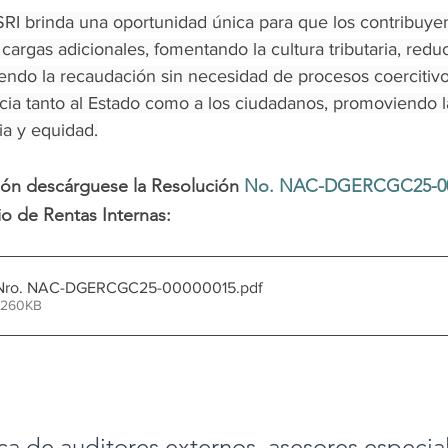
SRI brinda una oportunidad única para que los contribuyen
n cargas adicionales, fomentando la cultura tributaria, redu
iendo la recaudación sin necesidad de procesos coercitivo
cia tanto al Estado como a los ciudadanos, promoviendo l
ia y equidad.
ión descárguese la Resolución 
No. NAC-DGERCGC25-00
io de Rentas Internas:
Nro. NAC-DGERCGC25-00000015
.pdf
 260KB
ca de auditores externos, asesores especia