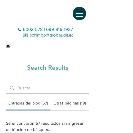
📞 6002-578
|
099-816-1927‬
✉️
achimbo@globaudit.ec
>
Search Results
Search Results
Entradas del blog (67)
Otras páginas (19)
Se encontraron 67 resultados sin ingresar
un término de búsqueda