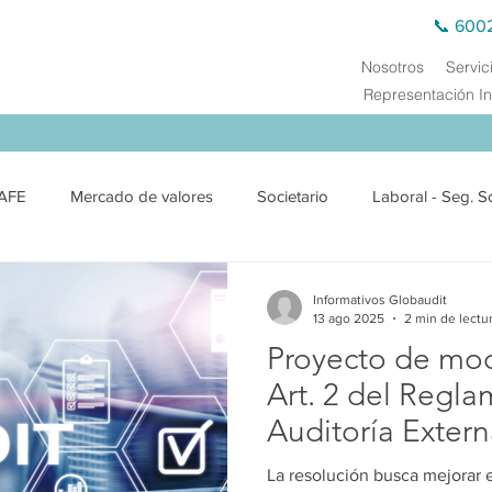
📞 600
Nosotros
Servic
Representación In
AFE
Mercado de valores
Societario
Laboral - Seg. S
exterior
Jurídico
Medio Ambiente
Derecho Público
Informativos Globaudit
13 ago 2025
2 min de lectu
Proyecto de mod
ciero
Precios de Transferencia
Auditoría Externa
Cap
Art. 2 del Regl
Auditoría Exter
La resolución busca mejorar el