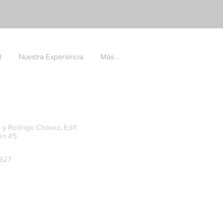
l
Nuestra Experiencia
Más...
 y Rodrigo Chávez, Edif.
ón #5
-927