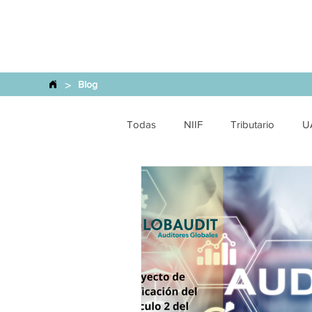
>
Blog
Todas
NIIF
Tributario
U
Financiero y SEPS
Comercio 
Energética
SCVS
Finan