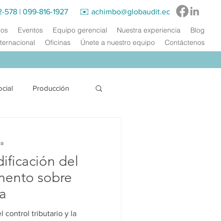
2-578
|
099-816-1927‬ ✉️
achimbo@globaudit.ec
ios
Eventos
Equipo gerencial
Nuestra experiencia
Blog
ternacional
Oficinas
Únete a nuestro equipo
Contáctenos
ocial
Producción
Energía Eléctrica
ra
ificación del
acitación
amento sobre
na
 control tributario y la