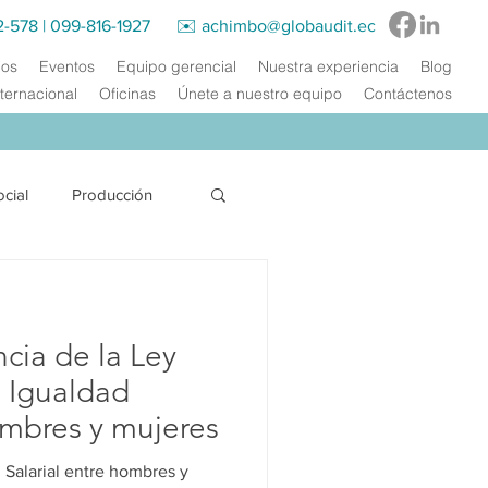
2-578
|
099-816-1927‬ ✉️
achimbo@globaudit.ec
ios
Eventos
Equipo gerencial
Nuestra experiencia
Blog
ternacional
Oficinas
Únete a nuestro equipo
Contáctenos
ocial
Producción
Energía Eléctrica
cia de la Ley
acitación
a Igualdad
ombres y mujeres
 Salarial entre hombres y