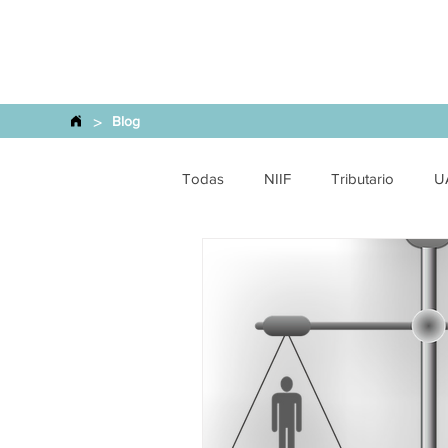
>
Blog
Todas
NIIF
Tributario
U
Financiero y SEPS
Comercio 
Energética
SCVS
Finan