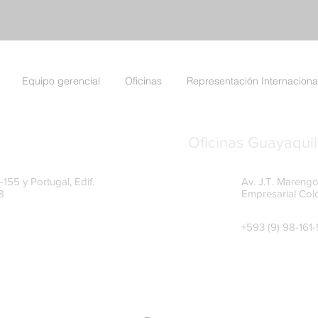
Equipo gerencial
Oficinas
Representación Internaciona
Oficinas Guayaquil
155 y Portugal, Edif.
Av. J.T. Marengo
8
Empresarial Col
+593 (9) 98-161