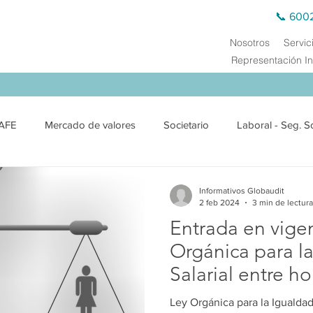
📞 600
Nosotros
Servic
Representación In
AFE
Mercado de valores
Societario
Laboral - Seg. S
exterior
Jurídico
Medio Ambiente
Derecho Público
Informativos Globaudit
2 feb 2024
3 min de lectura
Entrada en vigen
ciero
Precios de Transferencia
Auditoría Externa
Cap
Orgánica para l
Salarial entre h
Ley Orgánica para la Igualdad