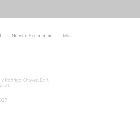
l
Nuestra Experiencia
Más...
 y Rodrigo Chávez, Edif.
ón #5
-927