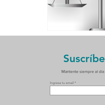
Suscríbe
Man
tente siempre al día
Ingresa tu email