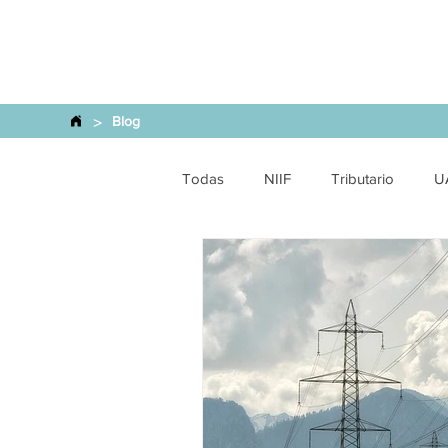
>
Blog
Todas
NIIF
Tributario
U
Financiero y SEPS
Comercio 
Energética
SCVS
Finan