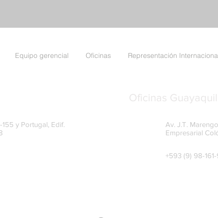
Equipo gerencial
Oficinas
Representación Internaciona
Oficinas Guayaquil
155 y Portugal, Edif.
Av. J.T. Marengo
8
Empresarial Col
+593 (9) 98-161