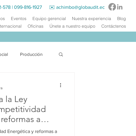
2-578
|
099-816-1927‬ ✉️
achimbo@globaudit.ec
ios
Eventos
Equipo gerencial
Nuestra experiencia
Blog
ternacional
Oficinas
Únete a nuestro equipo
Contáctenos
ocial
Producción
Energía Eléctrica
ra
a la Ley
acitación
mpetitividad
 reformas a
egales
ad Energética y reformas a