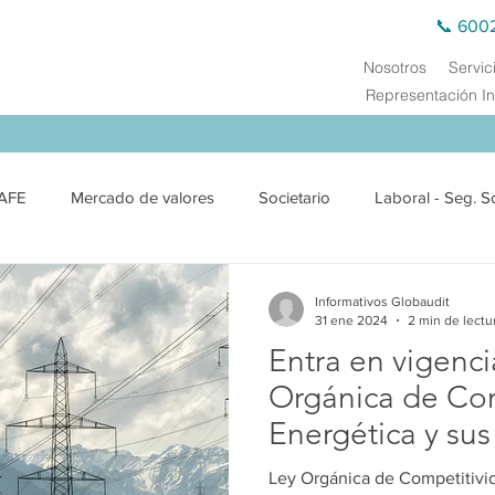
📞 600
Nosotros
Servic
Representación In
AFE
Mercado de valores
Societario
Laboral - Seg. S
exterior
Jurídico
Medio Ambiente
Derecho Público
Informativos Globaudit
31 ene 2024
2 min de lectu
Entra en vigenci
ciero
Precios de Transferencia
Auditoría Externa
Cap
Orgánica de Co
Energética y sus
varios cuerpos l
Ley Orgánica de Competitivid