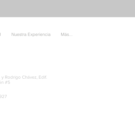
l
Nuestra Experiencia
Más...
 y Rodrigo Chávez, Edif.
ón #5
-927