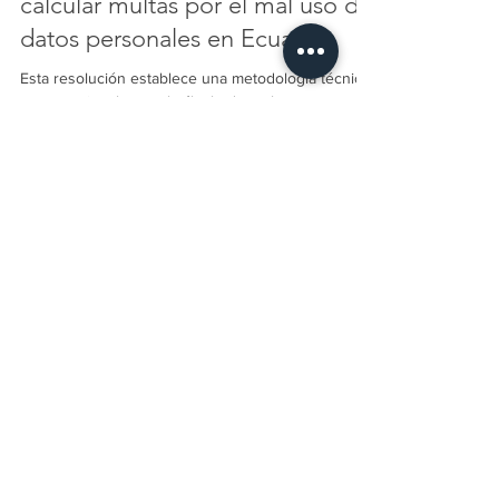
Nuevo modelo oficial para
calcular multas por el mal uso de
datos personales en Ecuador
Esta resolución establece una metodología técnica
y proporcional para el cálculo de multas por
infracciones a la Ley de Protección de Datos
Personales. Se basa en modelos matemáticos que
consideran la gravedad de la infracción, el impacto
en los derechos de los titulares y la capacidad
económica del infractor, con el fin de garantizar
sanciones justas, transparentes y adaptadas a cada
Suscríbete a nuestro
caso.
canal de Noticias
Man
tente siempre al día con los
cambios o actualizaciones en las leyes
o reglamentos financieros en Ecuador
Ingresa tu email