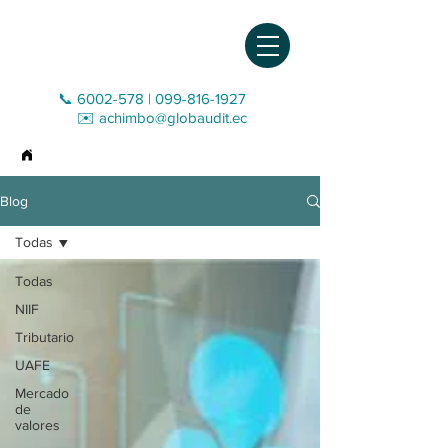
📞 6002-578
|
099-816-1927‬
✉️
achimbo@globaudit.ec
>
Blog
Blog
Todas
Todas
NIIF
Tributario
UAFE
Mercado
de
valores