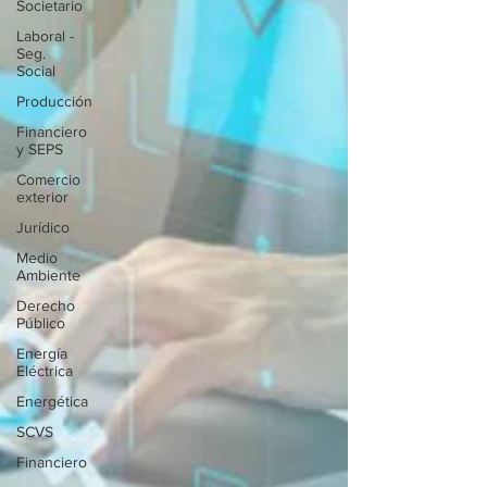
Societario
Laboral -
Seg.
Social
Producción
Financiero
y SEPS
Comercio
exterior
Jurídico
Medio
Ambiente
Derecho
Público
Energía
Eléctrica
Energética
SCVS
Financiero