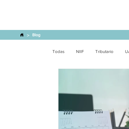
>
Blog
Todas
NIIF
Tributario
U
Financiero y SEPS
Comercio 
Energética
SCVS
Finan