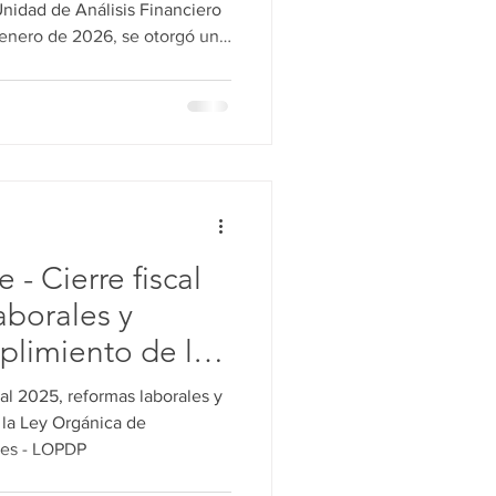
nidad de Análisis Financiero
 enero de 2026, se otorgó una
ca vez para la presentación
l de Cumplimiento. Esta
ad fortalecer los procesos de
raciones económicas inusuales
cha límite de presentación es
 - Cierre fiscal
aborales y
mplimiento de la
 Protección de
cal 2025, reformas laborales y
es - LOPDP
 la Ley Orgánica de
les - LOPDP