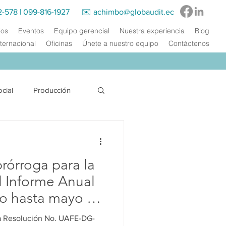
2-578
|
099-816-1927‬ ✉️
achimbo@globaudit.ec
ios
Eventos
Equipo gerencial
Nuestra experiencia
Blog
ternacional
Oficinas
Únete a nuestro equipo
Contáctenos
ocial
Producción
Energía Eléctrica
órroga para la
acitación
l Informe Anual
o hasta mayo de
a Resolución No. UAFE-DG-