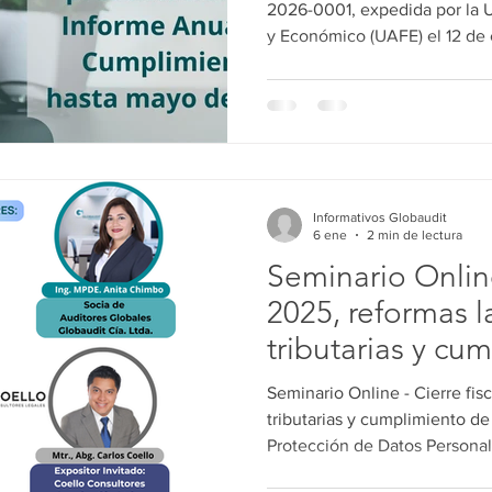
2026-0001, expedida por la U
y Económico (UAFE) el 12 de
prórroga excepcional por úni
del Informe Anual del Oficia
ampliación tiene como finalid
prevención y control de ope
e injustificadas. La nueva fe
el 30 de mayo de 2026.
Informativos Globaudit
6 ene
2 min de lectura
Seminario Online
2025, reformas l
tributarias y cu
Ley Orgánica de
Seminario Online - Cierre fis
Datos Personal
tributarias y cumplimiento de
Protección de Datos Persona