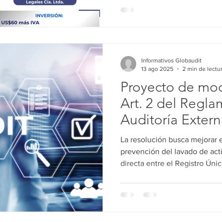
Informativos Globaudit
13 ago 2025
2 min de lectu
Proyecto de mod
Art. 2 del Regl
Auditoría Exter
La resolución busca mejorar el
prevención del lavado de acti
directa entre el Registro Ún
las obligaciones ante la UAFE