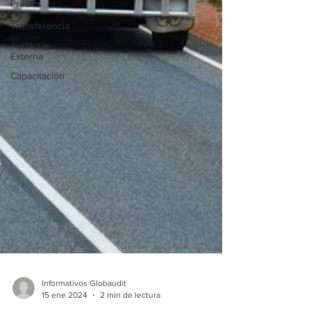
Precios
de
Transferencia
Auditoría
Externa
Capacitación