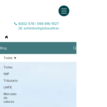
📞 6002-578
|
099-816-1927‬
✉️
achimbo@globaudit.ec
>
Blog
Blog
Todas
Todas
NIIF
Tributario
UAFE
Mercado
de
valores