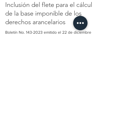
Informativos Globaudit
15 ene 2024
2 min de lectura
Inclusión del flete para el cálculo
de la base imponible de los
derechos arancelarios
Boletín No. 143-2023 emitido el 22 de diciembre de
2023. Servicio Nacional de Aduana del Ecuador
(SENAE). Inclusión del flete
Suscríbete a nuestro
canal de Noticias
Man
tente siempre al día con los
cambios o actualizaciones en las leyes
o reglamentos financieros en Ecuador