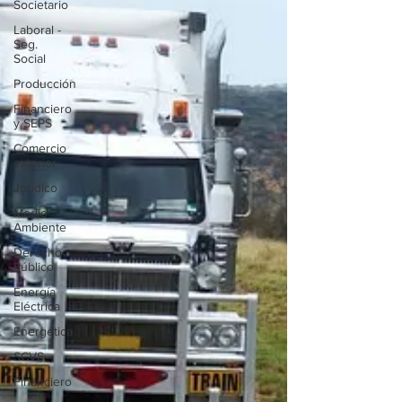
Societario
Laboral -
Seg.
Social
Producción
Financiero
y SEPS
Comercio
exterior
Jurídico
Medio
Ambiente
Derecho
Público
Energía
Eléctrica
Energética
SCVS
Financiero