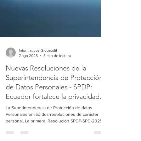
Informativos Globaudit
7 ago 2025
3 min de lectura
Nuevas Resoluciones de la
Superintendencia de Protección
de Datos Personales - SPDP:
Ecuador fortalece la privacidad.
La Superintendencia de Protección de datos
Personales emitió dos resoluciones de carácter
personal, La primera, Resolución SPDP-SPD-2025-
0024-R suscrita el 25 de julio del 2025, la cual