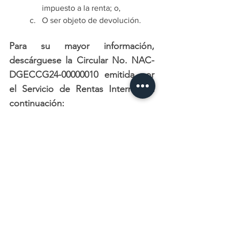
impuesto a la renta; o,
O ser objeto de devolución.
Para su mayor información, 
descárguese la 
Circular No. NAC-
DGECCG24-00000010
 emitida por 
el Servicio de Rentas Internas, a 
continuación:
NAC-DGECCGC24-00000010
.pdf
Descargar PDF • 493KB
Esperamos que sea de su utilidad.
Contáctenos