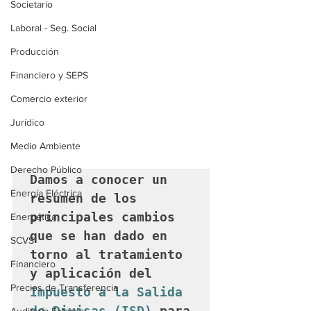
Societario
Laboral - Seg. Social
Producción
Financiero y SEPS
Comercio exterior
Jurídico
Medio Ambiente
Derecho Público
Damos a conocer un 
Energía Eléctrica
resumen de los 
principales cambios 
Energética
que se han dado en 
SCVS
torno al tratamiento 
Financiero
y aplicación del 
Precios de Transferencia
Impuesto a la Salida 
de Divisas (ISD)
 para 