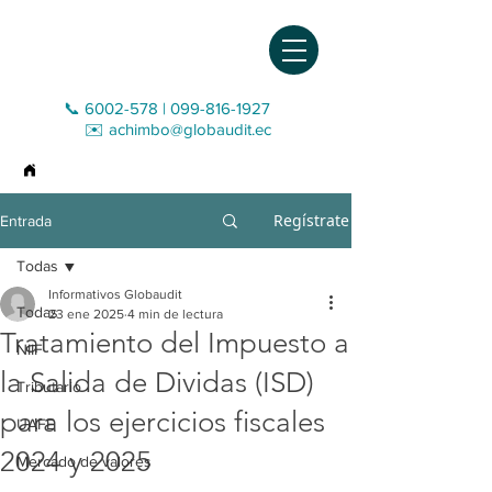
📞 6002-578
|
099-816-1927‬
✉️
achimbo@globaudit.ec
>
Entrada
Regístrate
Entrada
Todas
Informativos Globaudit
Todas
23 ene 2025
4 min de lectura
Tratamiento del Impuesto a
NIIF
la Salida de Dividas (ISD)
Tributario
para los ejercicios fiscales
UAFE
2024 y 2025
Mercado de valores