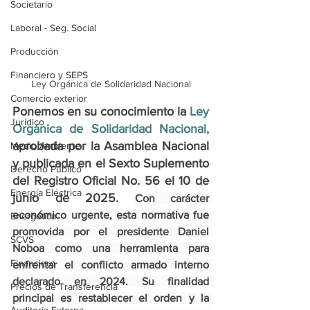
Societario
Laboral - Seg. Social
Producción
Financiero y SEPS
Ley Orgánica de Solidaridad Nacional
Comercio exterior
Ponemos en su conocimiento la
 Ley 
Jurídico
Orgánica de Solidaridad Nacional,
aprobada por la Asamblea Nacional 
Medio Ambiente
y
publicada en el Sexto Suplemento 
Derecho Público
del Registro Oficial No. 56 el 10 de 
Energía Eléctrica
junio de 2025. 
Con carácter 
económico urgente, esta normativa fue 
Energética
promovida por el presidente Daniel 
SCVS
Noboa como una herramienta para 
Financiero
enfrentar el conflicto armado interno 
declarado en 2024. Su finalidad 
Precios de Transferencia
principal es restablecer el orden y la 