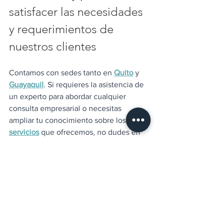
satisfacer las necesidades 
y requerimientos de 
nuestros clientes
Contamos con sedes tanto en
Quito
y
Guayaquil
. 
Si requieres la asistencia de 
un experto para abordar cualquier 
consulta empresarial o necesitas 
ampliar tu conocimiento sobre los 
servicios
que ofrecemos, no dudes en 
comunicarte con 
nosotros
, 
o también 
puedes conocer más sobre nuestros 
profesionales
Contamos con un equipo 
profesional que tiene las 