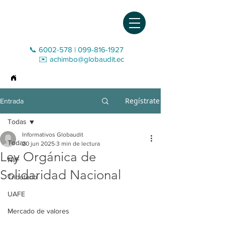
📞 6002-578
|
099-816-1927‬
✉️
achimbo@globaudit.ec
>
Entrada
Regístrate
Entrada
Todas
Informativos Globaudit
Todas
20 jun 2025
3 min de lectura
Ley Orgánica de
NIIF
Solidaridad Nacional
Tributario
UAFE
Mercado de valores