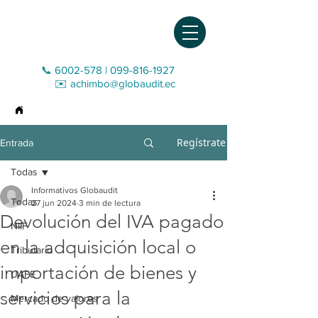
📞 6002-578
|
099-816-1927‬
✉️
achimbo@globaudit.ec
>
Entrada
Regístrate
Entrada
Todas
Informativos Globaudit
Todas
27 jun 2024
3 min de lectura
Devolución del IVA pagado
NIIF
en la adquisición local o
Tributario
importación de bienes y
UAFE
servicios para la
Mercado de valores