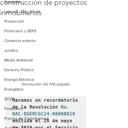
construcción de proyectos
Societario
inmobiliarios
Laboral - Seg. Social
Producción
Financiero y SEPS
Comercio exterior
Jurídico
Medio Ambiente
Derecho Público
Energía Eléctrica
Devolución del IVA pagado
Energética
SCVS
Hacemos un recordatorio 
de la Resolución 
No. 
Financiero
NAC-DGERCGC24-00000019
Precios de Transferencia
emitida el 28 de mayo 
de 2024 por el Servicio 