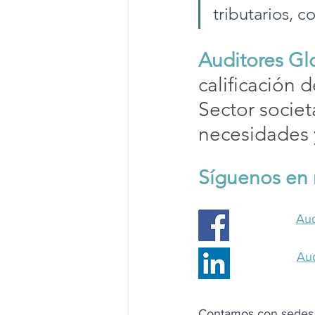
tributarios, 
Auditores Gl
calificación 
d
Sector societa
necesidades y
Síguenos en 
Aud
Au
Contamos con sedes 