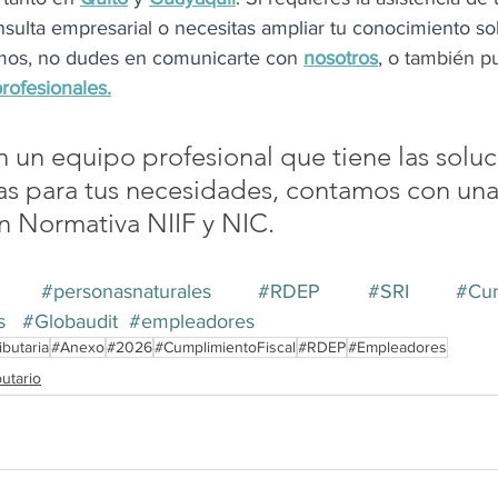
sulta empresarial o necesitas ampliar tu conocimiento so
mos, no dudes en comunicarte con 
nosotros
, 
o también p
rofesionales
.
un equipo profesional que tiene las soluc
s para tus necesidades, contamos con una 
n Normativa NIIF y NIC.
#personasnaturales
#RDEP
#SRI
#Cum
s
#Globaudit
#empleadores
butaria
#Anexo
#2026
#CumplimientoFiscal
#RDEP
#Empleadores
butario