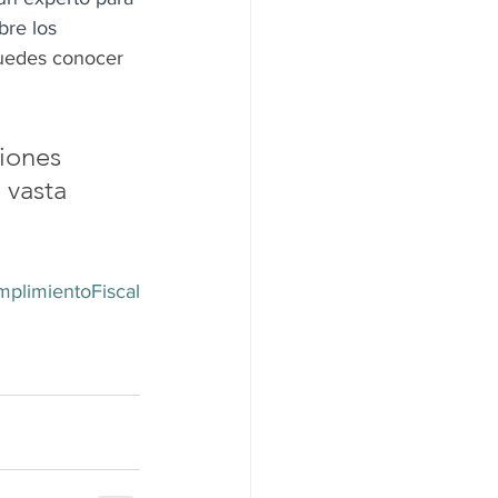
bre los 
uedes conocer 
iones 
vasta 
plimientoFiscal