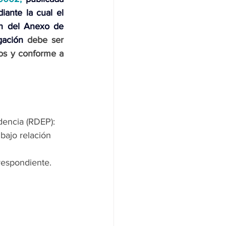
ante la cual el 
ón del Anexo de 
gación
 debe ser 
os y conforme a 
dencia (RDEP):
bajo relación 
respondiente.