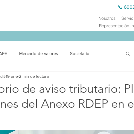
📞 600
Nosotros
Servic
Representación In
AFE
Mercado de valores
Societario
dit
19 ene
2 min de lectura
ción
Financiero y SEPS
Comercio exterior
rio de aviso tributario: P
ones del Anexo RDEP en e
Derecho Público
Energía Eléctrica
Energética
s de Transferencia
Auditoría Externa
Capacitación