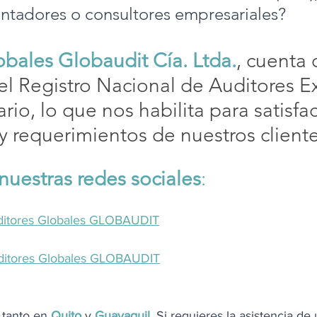
contadores o consultores empresariales?
obales Globaudit Cía. Ltda.
, cuenta 
el Registro Nacional de Auditores Ex
rio, lo que nos habilita para satisfac
 requerimientos de nuestros cliente
nuestras redes sociales
:
itores Globales GLOBAUDIT
ditores Globales GLOBAUDIT
tanto en
Quito
y
Guayaquil
. 
Si requieres la asistencia de