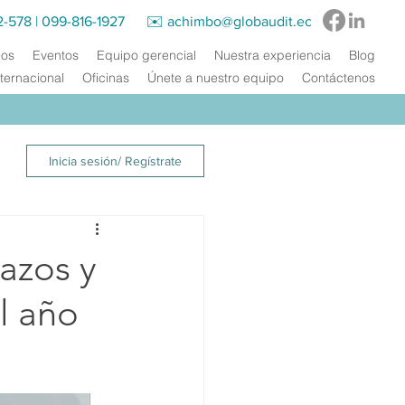
2-578
|
099-816-1927‬ ✉️
achimbo@globaudit.ec
ios
Eventos
Equipo gerencial
Nuestra experiencia
Blog
ternacional
Oficinas
Únete a nuestro equipo
Contáctenos
Inicia sesión/ Regístrate
lazos y
l año