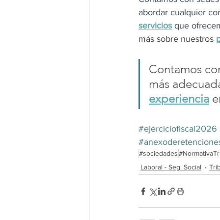
abordar cualquier con
servicios
que ofrece
más sobre nuestros 
p
Contamos con 
más adecuada
experiencia
 e
#ejerciciofiscal2026
#anexoderetencione
#sociedades
#NormativaTri
Laboral - Seg. Social
Tri