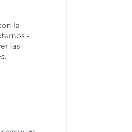
con la 
ternos - 
er las 
s.
 un experto para 