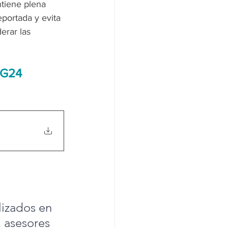
tiene plena 
portada y evita 
erar las 
G24 
lizados en 
 asesores 