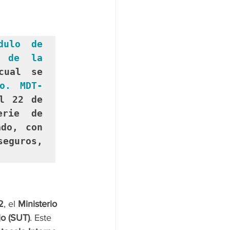
dulo de 
 de la 
ual se 
ro. MDT-
l 22 de 
rie de 
do, con 
eguros, 
2
, el 
Ministerio 
jo (SUT)
. Este 