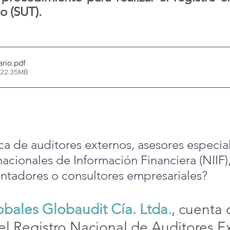
o (SUT).
ario
.pdf
 22.35MB
ca de auditores externos, asesores especia
acionales de Información Financiera (NIIF),
contadores o consultores empresariales?
obales Globaudit Cía. Ltda.
, cuenta 
el Registro Nacional de Auditores Ex