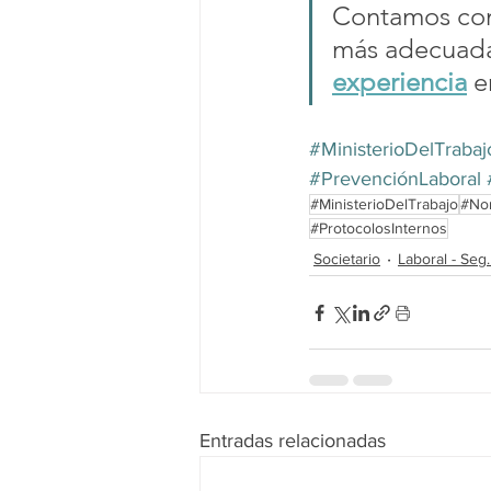
Contamos con 
más adecuada
experiencia
 e
#MinisterioDelTrabaj
#PrevenciónLaboral
#MinisterioDelTrabajo
#Nor
#ProtocolosInternos
Societario
Laboral - Seg.
Entradas relacionadas