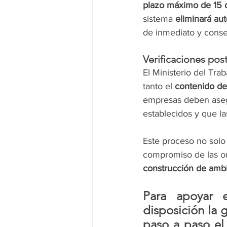
plazo máximo de 15 
sistema 
eliminará au
de inmediato y conse
Verificaciones pos
El Ministerio del Tra
tanto el 
contenido de
empresas deben aseg
establecidos y que l
Este proceso no solo
compromiso de las or
construcción de ambi
Para apoyar e
disposición la g
paso a paso el 