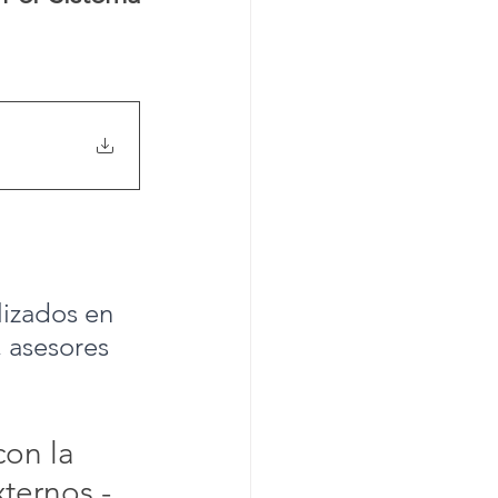
lizados en 
 asesores 
con la 
ternos - 