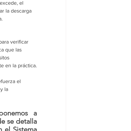
 excede, el 
ar la descarga 
a.
para verificar 
ica que las 
itos 
 en la práctica.
fuerza el 
 y la 
ponemos a 
e se detalla 
 el Sistema 