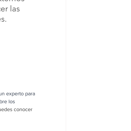
er las 
s.
 un experto para 
bre los 
uedes conocer 