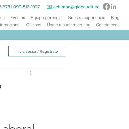
2-578
|
099-816-1927‬ ✉️
achimbo@globaudit.ec
ios
Eventos
Equipo gerencial
Nuestra experiencia
Blog
ternacional
Oficinas
Únete a nuestro equipo
Contáctenos
Inicia sesión/ Regístrate
o
Laboral