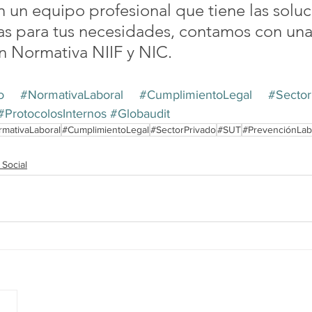
un equipo profesional que tiene las soluc
s para tus necesidades, contamos con una 
n Normativa NIIF y NIC.
o
#NormativaLaboral
#CumplimientoLegal
#Sector
#ProtocolosInternos
#Globaudit
mativaLaboral
#CumplimientoLegal
#SectorPrivado
#SUT
#PrevenciónLab
 Social