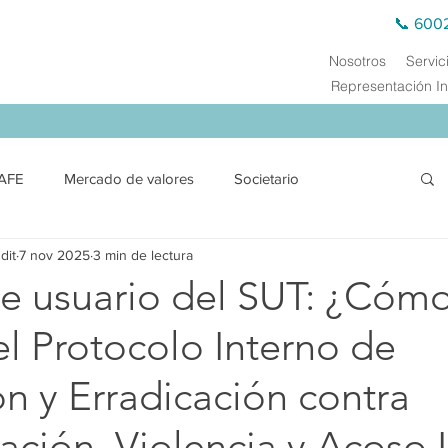
📞 600
Nosotros
Servic
Representación In
AFE
Mercado de valores
Societario
dit
7 nov 2025
3 min de lectura
ción
Financiero y SEPS
Comercio exterior
e usuario del SUT: ¿Cóm
 el Protocolo Interno de
Derecho Público
Energía Eléctrica
Energética
n y Erradicación contra
s de Transferencia
Auditoría Externa
Capacitación
ación, Violencia y Acoso 