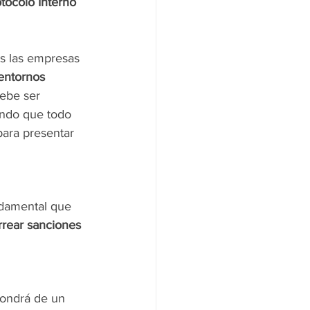
otocolo Interno 
s las empresas 
entornos 
ebe ser 
ando que todo 
ara presentar 
ndamental que 
rear sanciones 
pondrá de un 