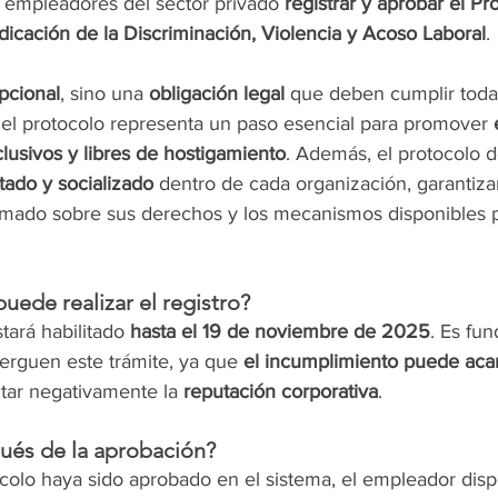
 empleadores del sector privado 
registrar y aprobar el Pr
dicación de la Discriminación, Violencia y Acoso Laboral
.
pcional
, sino una 
obligación legal
 que deben cumplir toda
 del protocolo representa un paso esencial para promover 
clusivos y libres de hostigamiento
. Además, el protocolo d
ado y socializado
 dentro de cada organización, garantiz
ormado sobre sus derechos y los mecanismos disponibles p
uede realizar el registro?
ará habilitado 
hasta el 19 de noviembre de 2025
. Es fu
erguen este trámite, ya que 
el incumplimiento puede acar
ctar negativamente la 
reputación corporativa
.
és de la aprobación?
colo haya sido aprobado en el sistema, el empleador dis