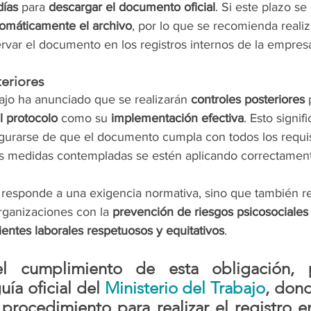
días
 para 
descargar el documento oficial
. Si este plazo se
tomáticamente el archivo
, por lo que se recomienda realiz
rvar el documento en los registros internos de la empres
teriores
bajo ha anunciado que se realizarán 
controles posteriores
 
l protocolo
 como su 
implementación efectiva
. Esto signif
urarse de que el documento cumpla con todos los requis
as medidas contempladas se estén aplicando correctamente
 responde a una exigencia normativa, sino que también re
ganizaciones con la 
prevención de riesgos psicosociales
entes laborales respetuosos y equitativos
.
l cumplimiento de esta obligación, 
uía oficial del
Ministerio del Trabajo
,
 dond
procedimiento para realizar el registro en