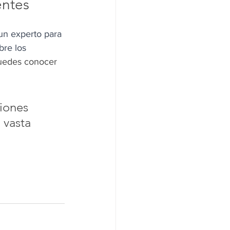
entes
 un experto para 
bre los 
uedes conocer 
iones 
vasta 