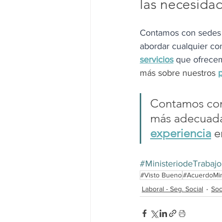
las necesidad
Contamos con sedes 
abordar cualquier con
servicios
que ofrece
más sobre nuestros 
p
Contamos con 
más adecuada
experiencia
 e
#MinisteriodeTrabajo
#Visto Bueno
#AcuerdoMini
Laboral - Seg. Social
Soc