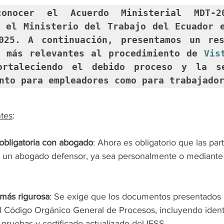
onocer el Acuerdo Ministerial MDT-202
 el Ministerio del Trabajo del Ecuador e
025. A continuación, presentamos un res
s más relevantes al procedimiento de 
Vis
ortaleciendo el debido proceso y la se
nto para empleadores como para trabajado
tes
:
bligatoria con abogado
: 
Ahora es obligatorio que las par
r un abogado defensor, ya sea personalmente o mediante
más rigurosa
: Se exige que los documentos presentados 
l Código Orgánico General de Procesos, incluyendo identi
 pruebas y certificado actualizado del IESS.