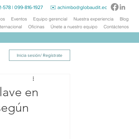
2-578
|
099-816-1927‬ ✉️
achimbo@globaudit.ec
ios
Eventos
Equipo gerencial
Nuestra experiencia
Blog
ternacional
Oficinas
Únete a nuestro equipo
Contáctenos
Inicia sesión/ Regístrate
lave en
según