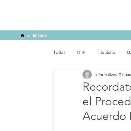
>
Entrada
Todas
NIIF
Tributario
U
Informativos Globau
Laboral - Seg. Social
Produc
Recordat
el Proce
Jurídico
Medio Ambiente
Acuerdo 
SCVS
Financiero
Precio