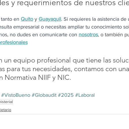
es y requerimientos de nuestros cli
tanto en
Quito
y
Guayaquil
. 
Si requieres la asistencia de
sulta empresarial o necesitas ampliar tu conocimiento so
mos, no dudes en comunicarte con 
nosotros
, 
o también p
rofesionales
un equipo profesional que tiene las soluc
s para tus necesidades, contamos con una 
n Normativa NIIF y NIC.
#VistoBueno
#Globaudit
#2025
#Laboral
sterial
ietario