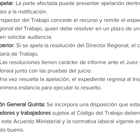
pelar
: La parte afectada puede presentar apelación dentro
es a la notificación.
 Inspector del Trabajo concede el recurso y remite el exped
gional del Trabajo, quien debe resolver en un plazo de un
n solicitar audiencia.
perior
: Si se apela la resolución del Director Regional, el 
aría de Trabajo.
 Las resoluciones tienen carácter de informe ante el Juez 
lorará junto con las pruebas del juicio.
Una vez resuelta la apelación, el expediente regresa al Ins
primera instancia para ejecu
tar lo resuelto.
ón General Quinta: 
Se incorpora una disposición que est
dores y trabajadores
 sujetos al Código del Trabajo deben 
este Acuerdo Ministerial y la normativa laboral vigente en 
isto bueno.