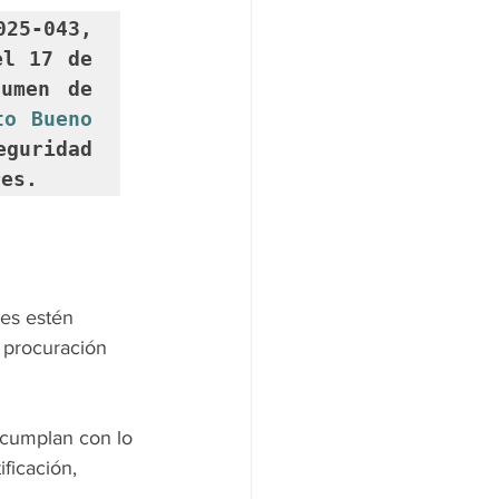
5-043, 
l 17 de 
umen de 
to Bueno 
guridad 
res.
tes estén 
 procuración 
cumplan con lo 
ficación, 