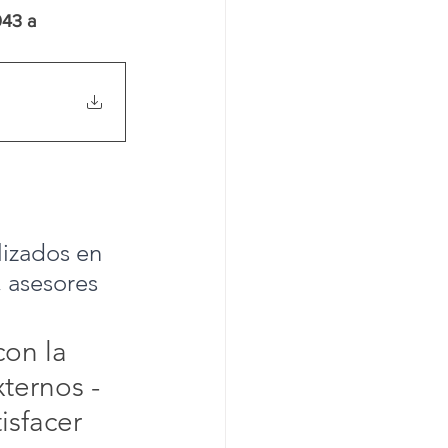
043 
a 
lizados en 
 asesores 
con la 
ternos - 
isfacer 