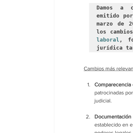
Damos a c
emitido por
marzo de 2
los cambio
laboral
,
 f
jurídica ta
Cambios más relevan
Comparecencia o
patrocinadas po
judicial.
Documentación 
establecido en e
poderes legales,