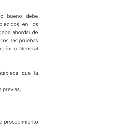
to bueno debe 
blecidos en los 
debe abordar de 
cos, las pruebas 
rgánico General 
Se incorpora un nuevo párrafo que establece que la 
 previas, 
o procedimiento 