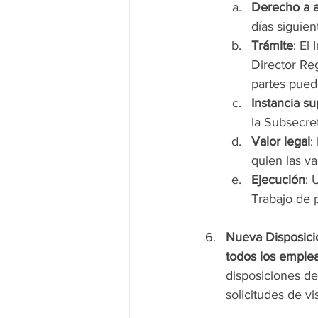
Derecho a a
días siguient
Trámite
: El
Director Re
partes puede
Instancia su
la Subsecret
Valor legal
:
quien las va
Ejecución
: 
Trabajo de 
Nueva Disposici
todos los emplea
disposiciones de 
solicitudes de v