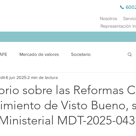
📞 600
Nosotros
Servic
Representación In
AFE
Mercado de valores
Societario
dit
6 jun 2025
2 min de lectura
ción
Financiero y SEPS
Comercio exterior
orio sobre las Reformas C
dimiento de Visto Bueno, 
Derecho Público
Energía Eléctrica
Energética
Ministerial MDT-2025-043
s de Transferencia
Auditoría Externa
Capacitación