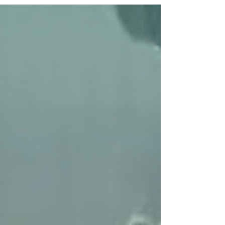
noviembre de 2025. Esta resolución establece los
nuevos porcentajes de autorretención del
Impuesto a la Renta que deben aplicar las
sociedades calificadas como Grandes
Contribuyentes en Ecuador, conforme a los
criterios definidos por la administración tributaria.