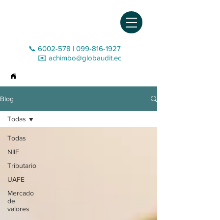
📞 6002-578
|
099-816-1927‬
✉️
achimbo@globaudit.ec
>
Blog
Blog
Todas
Todas
NIIF
Tributario
UAFE
Mercado
de
valores