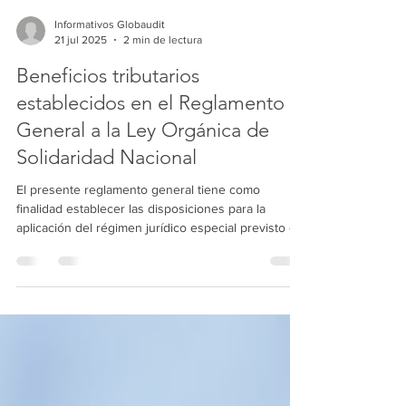
Informativos Globaudit
21 jul 2025
2 min de lectura
Beneficios tributarios
establecidos en el Reglamento
General a la Ley Orgánica de
Solidaridad Nacional
El presente reglamento general tiene como
finalidad establecer las disposiciones para la
aplicación del régimen jurídico especial previsto en
la Ley Orgánica de Solidaridad Nacional, en el
contexto del conflicto armado interno. A través de
este marco normativo, se implementan medidas
financieras, tributarias y de seguridad orientadas a
preservar la estabilidad del sistema económico y